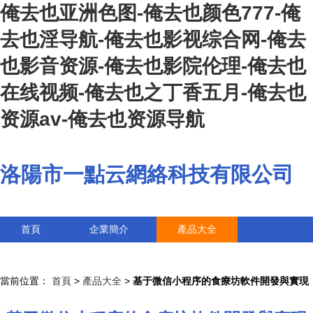
俺去也亚洲色图-俺去也颜色777-俺
去也淫导航-俺去也影视综合网-俺去
也影音资源-俺去也影院伦理-俺去也
在线视频-俺去也之丁香五月-俺去也
资源av-俺去也资源导航
洛陽市一點云網絡科技有限公司
首頁
企業簡介
產品大全
聯系我們
企業信息
訪客留言
當前位置：
首頁
>
產品大全
>
基于微信小程序的食療坊軟件開發與實現