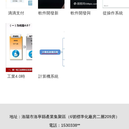
TypeScript
與Python的
滴滴支付
軟件開發新
軟件開發與
從操作系統
競合變遷
從收購到品
紀元 融合
圖片處理
演進到
牌升級，數
靈活編碼與
計算機軟件
Linux崛起
字化支付生
響應式網絡
開發的視覺
軟件開發環
態再添新翼
安全
化呈現
境的變革之
路
工業4.0時
計算機系統
代的智能制
的發展趨勢
造 軟件驅
與軟件開發
動的開發實
新范式
踐與干貨分
地址：洛陽市洛寧縣產業集聚區（6號標準化廠房二層209房）
享
電話：1530338**