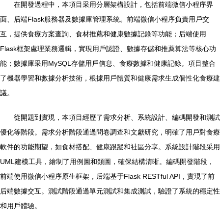
在開發過程中，本項目采用分層架構設計，包括前端微信小程序界
面、后端Flask服務器及數據庫管理系統。前端微信小程序負責用戶交
互，提供食療方案查詢、食材推薦和健康數據記錄等功能；后端使用
Flask框架處理業務邏輯，實現用戶認證、數據存儲和推薦算法等核心功
能；數據庫采用MySQL存儲用戶信息、食療數據和健康記錄。項目整合
了機器學習和數據分析技術，根據用戶體質和健康需求生成個性化食療建
議。
從開題到實現，本項目經歷了需求分析、系統設計、編碼開發和測試
優化等階段。需求分析階段通過問卷調查和文獻研究，明確了用戶對食療
軟件的功能期望，如食材搭配、健康跟蹤和社區分享。系統設計階段采用
UML建模工具，繪制了用例圖和類圖，確保結構清晰。編碼開發階段，
前端使用微信小程序原生框架，后端基于Flask RESTful API，實現了前
后端數據交互。測試階段通過單元測試和集成測試，驗證了系統的穩定性
和用戶體驗。