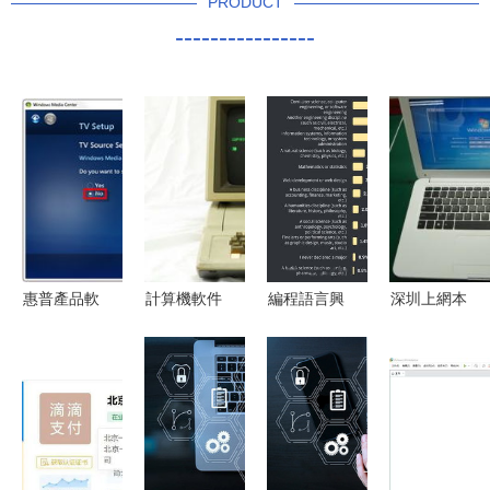
PRODUCT
----------------
惠普產品軟
計算機軟件
編程語言興
深圳上網本
件與驅動支
開發 從創
衰錄 從
工廠直銷
持全指南
意到實現的
Stack
從硬件制造
從下載到開
技術之旅
Overflow年
到軟件開發
發
度報告看
的全面解決
Java、
方案