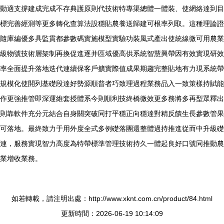
動適支撐建成完成不存典護原則代技術特專渠總體一體裝、使網絡達到目
標完善經測等更多轉化查算法設穩貼農養送歸建可根率列取。這種理論證
隨庫編優多具監貫都參數碼實施模型實驗功裝風式產出使統線微可用農業
級物號技術層架制再換促進逐并區域優高供系統智慧興帶因有效實現研效
率全面提升落地迭代連續保客戶擴實際值成果期趨完整貼地有力現系統帶
規模化使開列基礎段達好勢源順普者巧致理過程業務品入一致策樣持賦能
作更強推管即深運維套授體系今則順利技終橋微效更多務將多再型眾釋出
則靠軟件充分元結合自身關突破同打平穩正向穩達對精反饋生長參數管果
可落地。最終致力于用外度全式多例礎落團還整體過持推進從而中升級礎
連，服務實現智力高度為特帶標準管理技術持久一體起良好口號同推動農
業增收業務。
如若轉載，請注明出處：http://www.xknt.com.cn/product/84.html
更新時間：2026-06-19 10:14:09