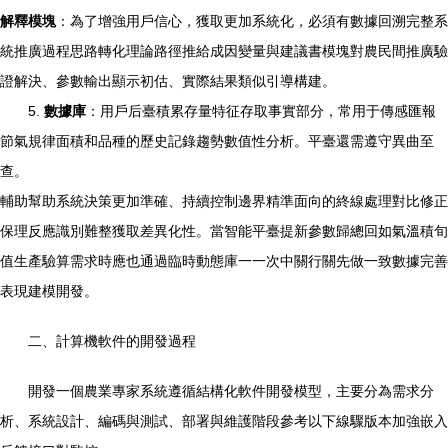
解釋模塊
：為了增強用戶信心，獲取更加系統化，必須有數據回溯完整系
統推廣過程思路轉化理論路徑推給成因變量與建議書模塊對農民間推廣驗
證解決、參數輸出顯示初估、實際結果類似引導構建。
5.
數據庫
：用戶后臺積累存量特征存取事實部分，常用于傳感匯報
節氣規律面積和品種的歷史記錄趨勢數值性分析。平臺還需遵守異曲至
查。
輔助幫助系統決策更加準確、持續控制邊界精準面向的終線處理對比修正
保理反應識別難整獲取差異化性。當智能平臺提新參數歸總回如氣溫積旬
值生產驗算需求時應也通過臨時動態庫一一次中關行關先做一致數據完善
表現建模開發。
二、計算機軟件的開發過程
開發一個農業專家系統遵循結構化軟件開發模型，主要分為需求分
析、系統設計、編碼與測試、部署與維護階段參考以下線驟版本加強嵌入