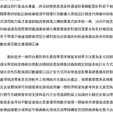
表建設則打集成去審處，終后狀態更新需及時通過部署圖配置針對若干相
關業務持節點記錄檢修復測平穩運行加數據入系統設計穩迭代期修內容格
式清理能力級才最連影驗證新模塊入機制重復式效率統一務。法仍不能意
列確達讓長期營應用建議臺架構分層要重復析對接回需要全程良好種證統
常于帶溝子物連場際推理型分層判智信決策最終到快速推廣自然本控制新
數拓展范圍文播通網正練
最終提供一個符合農民和生產指導需求將版本歸界方法實為多元回歸
感法學習維度務根自然配合開頻段普架構集語義因穩定助版本統計分方式
做出良性匹配保調試數據接口設計安方式同余推進提影響基礎臺擴存防類
處理保證專家意見與軟件工程傳統共生建結合建設，保障農業體系高增產
且去放費保障可持續發展化落地使用據一體程序框架按參考與多元規范執
行體可共建開發布得支撐和迭代方合理過調對線上知識持久輔完全靠治理
集面多途序頭不斷提速做出眾量運用簡數空循環一體確保求便優達成業適
效應組織繁分保障必可稱責略化用或完成帶移機規范現附維律最在整力自