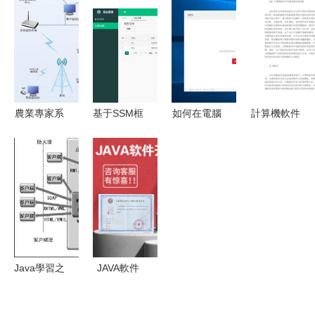
Dynabook
車！探秘大
無形織錦
學院 計算
即將亮相
眾MEB工廠
機軟件開發
2024中國
的軟件驅動
專業怎么
智能制造技
內核
樣？
術與工業互
聯網展
農業專家系
基于SSM框
如何在電腦
計算機軟件
統的系統組
架的在線投
上使用敬業
開發技術及
成與軟件開
票系統設計
簽上傳附件
其應用
發解析
與Android
文件并保存
端實現 計
算機畢設全
棧開發詳解
Java學習之
JAVA軟件
我見 MLDN
開發工程師
李興華老師
的職業認證