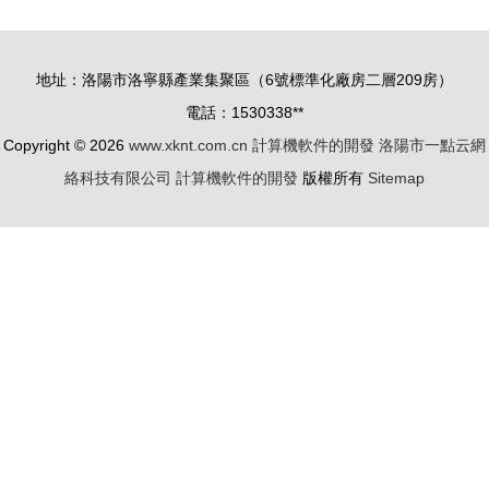
指點J2EE
與發展路徑
學習之路
探析
地址：洛陽市洛寧縣產業集聚區（6號標準化廠房二層209房）
電話：1530338**
Copyright © 2026
www.xknt.com.cn
計算機軟件的開發
洛陽市一點云網
絡科技有限公司
計算機軟件的開發
版權所有
Sitemap