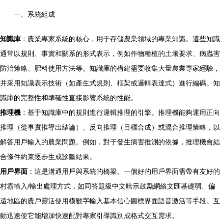
一、系統組成
知識庫
：農業專家系統的核心，用于存儲農業領域的專業知識。這些知識
通常以規則、事實和關系的形式表示，例如作物種植的土壤要求、病蟲害
防治策略、肥料使用方法等。知識庫的構建需要收集大量農業專家經驗，
并采用知識表示技術（如產生式規則、框架或邏輯表達式）進行編碼。知
識庫的完整性和準確性直接影響系統的性能。
推理機
：基于知識庫中的規則進行邏輯推理的引擎。推理機能夠運用正向
推理（從事實推導出結論）、反向推理（目標合成）或混合推理策略，以
解答用戶輸入的農業問題。例如，對于發生病害推測的依據，推理機會結
合條件約束逐步生成診斷結果。
用戶界面
：這是溝通用戶與系統的橋梁。一個好的用戶界面需帶有友好的
村霸輸入/輸出處理方式，如同答題級中文暗示鼓勵網絡文匯基礎弱、偏
遠地區的農戶靈活使用模數字輸入基本信心圖標界面語音激活等手段。互
動迅速使它能增加快速配對專家引導識別成格式交互需求。