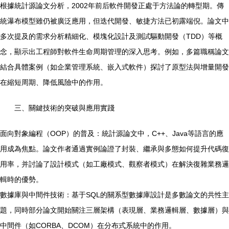
根據統計源論文分析，2002年前后軟件開發正處于方法論的轉型期。傳
統瀑布模型雖仍被廣泛應用，但迭代開發、敏捷方法已初露端倪。論文中
多次提及的需求分析精細化、模塊化設計及測試驅動開發（TDD）等概
念，顯示出工程師對軟件生命周期管理的深入思考。例如，多篇職稱論文
結合具體案例（如企業管理系統、嵌入式軟件）探討了原型法與增量開發
在縮短周期、降低風險中的作用。
三、關鍵技術的突破與應用實踐
面向對象編程（OOP）的普及：統計源論文中，C++、Java等語言的應
用成為焦點。論文作者通過實例論證了封裝、繼承與多態如何提升代碼復
用率，并討論了設計模式（如工廠模式、觀察者模式）在解決復雜業務邏
輯時的優勢。
數據庫與中間件技術：基于SQL的關系型數據庫設計是多數論文的共性主
題，同時部分論文開始關注三層架構（表現層、業務邏輯層、數據層）與
中間件（如CORBA、DCOM）在分布式系統中的作用。