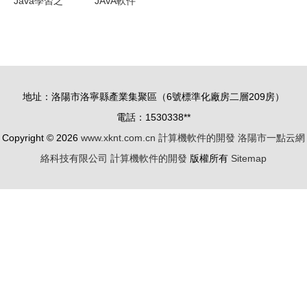
Java學習之
JAVA軟件
我見 MLDN
開發工程師
李興華老師
的職業認證
指點J2EE
與發展路徑
學習之路
探析
地址：洛陽市洛寧縣產業集聚區（6號標準化廠房二層209房）
電話：1530338**
Copyright © 2026
www.xknt.com.cn
計算機軟件的開發
洛陽市一點云網
絡科技有限公司
計算機軟件的開發
版權所有
Sitemap