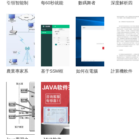
引領智能制
每60秒就能
數碼舞者
深度解析四
造新風尚
生產一臺
系統更新的
川軟件職業
Dynabook
車！探秘大
無形織錦
學院 計算
即將亮相
眾MEB工廠
機軟件開發
2024中國
的軟件驅動
專業怎么
智能制造技
內核
樣？
術與工業互
聯網展
農業專家系
基于SSM框
如何在電腦
計算機軟件
統的系統組
架的在線投
上使用敬業
開發技術及
成與軟件開
票系統設計
簽上傳附件
其應用
發解析
與Android
文件并保存
端實現 計
算機畢設全
棧開發詳解