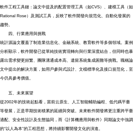
軟件工程工具鏈：論文中提及的配置管理工具（如CVS）、建模工具（如
Rational Rose）及測試工具，反映了軟件開發向規范化、自動化發展的
趨勢。
四、行業應用與挑戰
統計源論文覆蓋了制造業信息化、金融系統、教育軟件等多個領域。案例
分析顯示，軟件開發已從單純技術實現轉向與行業深度結合，但同時也暴
露出需求變更頻繁、團隊溝通成本高、遺留系統集成困難等挑戰。職稱論
文中提出的解決方案，如用戶參與式設計、文檔標準化及接口規范化，至
今仍具參考價值。
五、未來展望
從2002年的技術起點看，當前云原生、人工智能輔助編程、低代碼平臺
等發展，正是早期技術積累的延續與突破。未來軟件開發將更注重跨平臺
適配、安全性設計及生態協同，而《計算機應用與軟件》同期論文中強調
的“以人為本”的工程思想，將持續影響開發文化的演進。